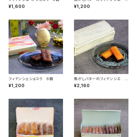
個
¥1,600
¥1,200
フィナンシェショコラ 6個
焦がしバターのフィナンシエ 1
2個
¥1,200
¥2,160