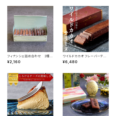
フィナンシェ詰め合わせ 2種12
ワイルドカカオ フレーバーテリ
個 （プレーン6個・ショコラ6
ーヌ
¥2,160
¥6,480
個）