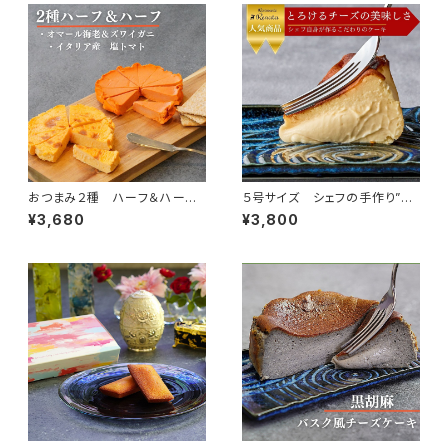
おつまみ２種 ハーフ＆ハー
５号サイズ シェフの手作り”と
フ オマール海老＆ズワイガニ ・
ろけるなめらか” 濃厚バスク風
¥3,680
¥3,800
イタリア産塩トマト
チーズケーキ