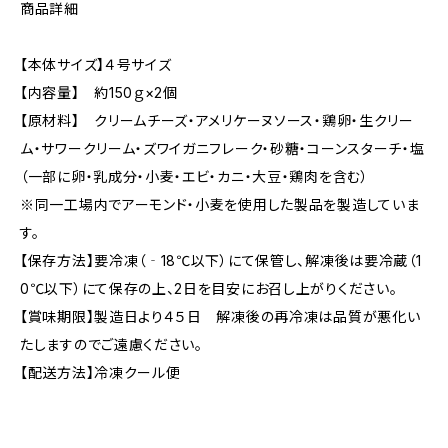
商品詳細
【本体サイズ】４号サイズ
【内容量】 約150ｇ×2個
【原材料】 クリームチーズ・アメリケーヌソース・鶏卵・生クリー
ム・サワークリーム・ズワイガニフレーク・砂糖・コーンスターチ・塩
（一部に卵・乳成分・小麦・エビ・カニ・大豆・鶏肉を含む）
※同一工場内でアーモンド・小麦を使用した製品を製造していま
す。
【保存方法】要冷凍（‐18℃以下）にて保管し、解凍後は要冷蔵（1
0℃以下）にて保存の上、2日を目安にお召し上がりください。
【賞味期限】製造日より４５日 解凍後の再冷凍は品質が悪化い
たしますのでご遠慮ください。
【配送方法】冷凍クール便