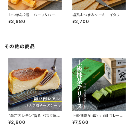
おつまみ２種 ハーフ＆ハー
塩系おつまみケーキ イタリア
フ オマール海老＆ズワイガニ ・
産トマト Flavor Cake
¥3,680
¥2,700
イタリア産塩トマト
その他の商品
”瀬戸内レモン”香る バスク風チ
上級抹茶/山政小山園 フレーバ
ーズケーキ
ーテリーヌ
¥2,800
¥7,560