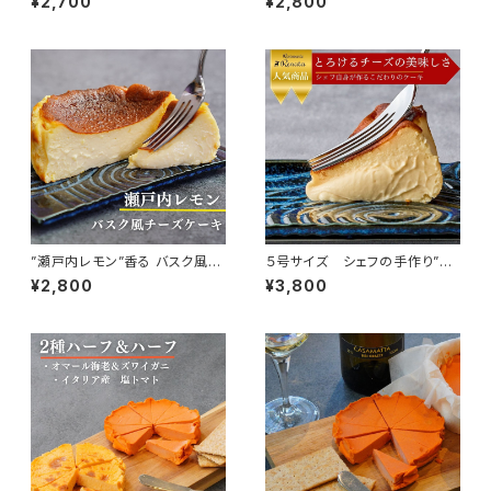
¥2,700
¥2,800
チーズケーキ
”瀬戸内レモン”香る バスク風チ
５号サイズ シェフの手作り”と
ーズケーキ
ろけるなめらか” 濃厚バスク風
¥2,800
¥3,800
チーズケーキ