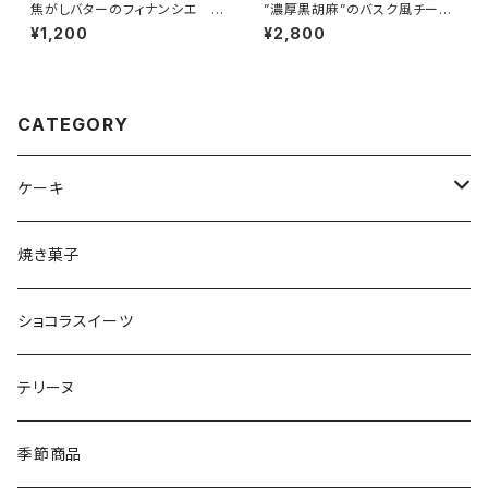
焦がしバターのフィナンシエ ６
”濃厚黒胡麻”のバスク風チーズ
個
ケーキ
¥1,200
¥2,800
CATEGORY
ケーキ
チーズケーキ
焼き菓子
生チョコケーキ
ショコラスイーツ
テリーヌ
季節商品