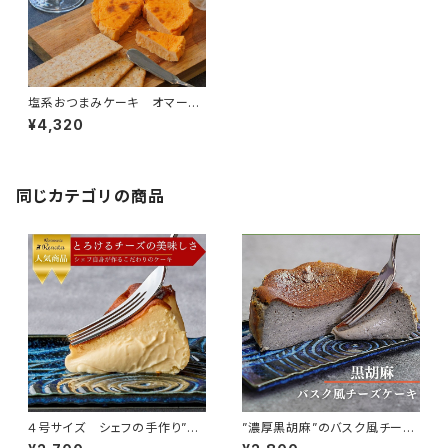
塩系おつまみケーキ オマール
海老＆ズワイガニ Flavor Ca
¥4,320
ke
同じカテゴリの商品
４号サイズ シェフの手作り”と
”濃厚黒胡麻”のバスク風チーズ
ろけるなめらか” 濃厚バスク風
ケーキ