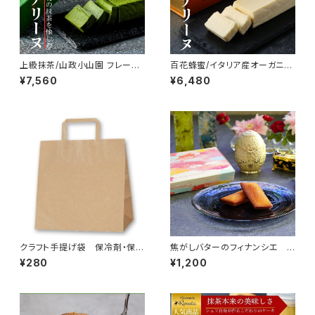
上級抹茶/山政小山園 フレーバ
百花蜂蜜/イタリア産オーガニッ
ーテリーヌ
ク フレーバーテリーヌ
¥7,560
¥6,480
クラフト手提げ袋 保冷剤・保冷
焦がしバターのフィナンシエ ６
バックセット
個
¥280
¥1,200