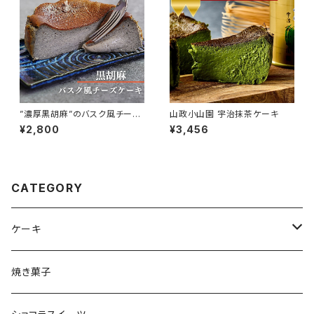
”濃厚黒胡麻”のバスク風チーズ
山政小山園 宇治抹茶ケーキ
ケーキ
¥2,800
¥3,456
CATEGORY
ケーキ
チーズケーキ
焼き菓子
生チョコケーキ