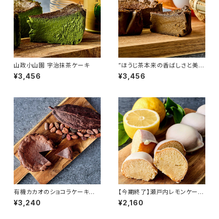
山政小山園 宇治抹茶ケーキ
”ほうじ茶本来の香ばしさと美味
しさをお届け” 三種ほうじ茶ケ
¥3,456
¥3,456
ーキ
有機カカオのショコラケーキ F
【今期終了】瀬戸内レモンケー
lavor Cake「冬季限定」
キ 5個
¥3,240
¥2,160