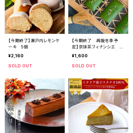
【今期終了】瀬戸内レモンケ
【今期終了 再販冬季予
ーキ 5個
定】京抹茶フィナンシエ 5
個
¥2,160
¥1,600
SOLD OUT
SOLD OUT