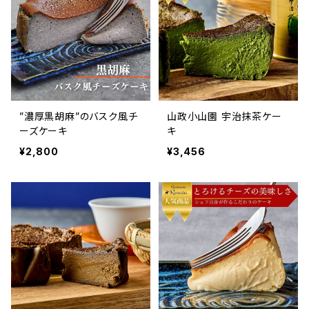
”濃厚黒胡麻”のバスク風チ
山政小山園 宇治抹茶ケー
ーズケーキ
キ
¥2,800
¥3,456