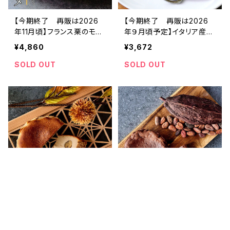
【今期終了 再販は2026
【今期終了 再販は2026
年11月頃】フランス栗のモン
年９月頃予定】イタリア産ピ
ブランテリーヌ
スタチオケーキ
¥4,860
¥3,672
SOLD OUT
SOLD OUT
キーワードから探す
【今期終了 再販は2026
有機カカオのショコラケー
年9月頃予定】濃厚マロンの
キ Flavor Cake「冬季限
バスク風チーズケーキ
定」
¥3,456
¥3,240