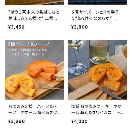
”ほうじ茶本来の香ばしさと
５号サイズ シェフの手作
美味しさをお届け” 三種ほ
り”とろけるなめらか” 濃
うじ茶ケーキ
厚バスク風チーズケーキ
¥3,456
¥3,800
おつまみ２種 ハーフ＆ハ
塩系おつまみケーキ オマ
ーフ オマール海老＆ズワ
ール海老＆ズワイガニ Fla
イガニ ・イタリア産塩トマト
vor Cake
¥3,680
¥4,320